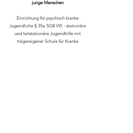
junge Menschen
Einrichtung für psychisch kranke
Jugendliche § 35a SGB VIII - stationäre
und teilstationäre Jugendhilfe mit
trägereigener Schule für Kranke
sowie Mutter/Vater-Kind
Gruppen und Tagesgruppen
Das Psychotherapeutische Wohnheim für
junge Menschen Leppermühle befindet sich
auf einem acht Hektar großen Areal am
Rande der Großgemeinde Buseck im
Landkreis Gießen.
Dr. Katharina Müller
k.mueller@leppermuehle.de